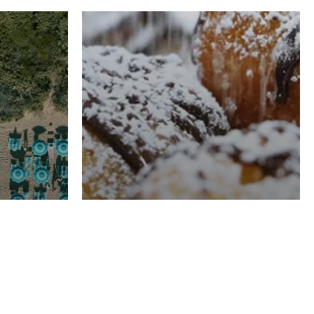
RISTORAZIONE
Luglio
Domenico Liggeri
21 Luglio
2026
el
Pasticceria La
na
Fenice a Porto San