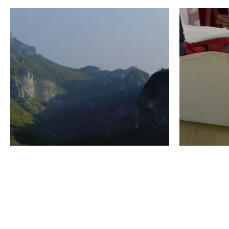
VINO
GASTRO
Domenico Liggeri
24 Luglio
2026
La redaz
I vini del Monte
I prod