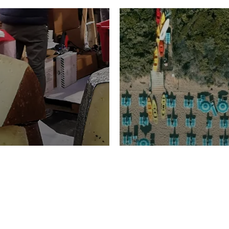
TURISMO
Domenico Liggeri
20 
2026
NOMIA
La spiaggia d
ione
23 Luglio 2026
otti di
Garden Tosca