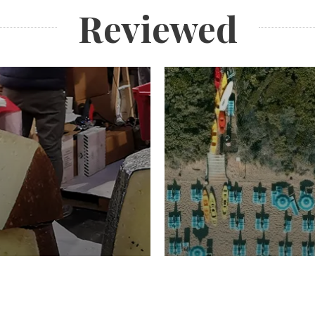
Reviewed
TURISMO
Domenico Liggeri
20 