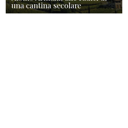
una cantina secolare
GASTRONOMIA
La redazione
23 Luglio 2026
I prodotti di Formaggi Picciau,
caseificio nei dintorni di
Cagliari in Sardegna