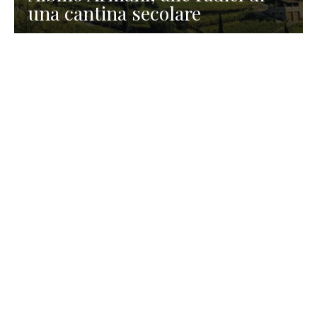
una cantina secolare
GASTRONOMIA
La redazione
23 Luglio 2026
I prodotti di Formaggi Picciau,
caseificio nei dintorni di
Cagliari in Sardegna