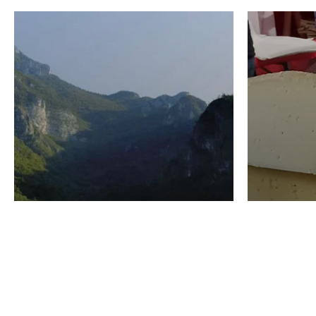
VINO
GASTRO
Domenico Liggeri
24 Luglio
2026
La redaz
I vini del Monte
I prod