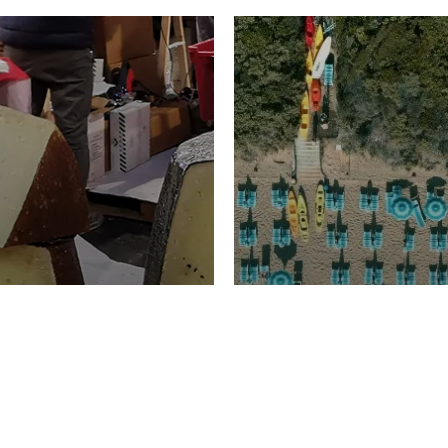
TURISMO
Domenico Liggeri
20 
2026
NOMIA
La spiaggia d
ione
23 Luglio 2026
otti di
Garden Tosca