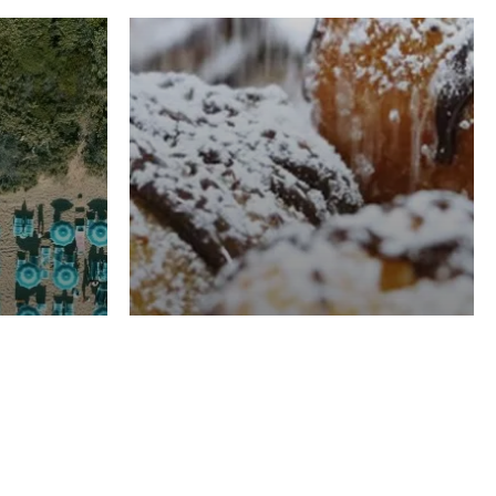
RISTORAZIONE
Luglio
Domenico Liggeri
21 Luglio
2026
el
Pasticceria La
na
Fenice a Porto San