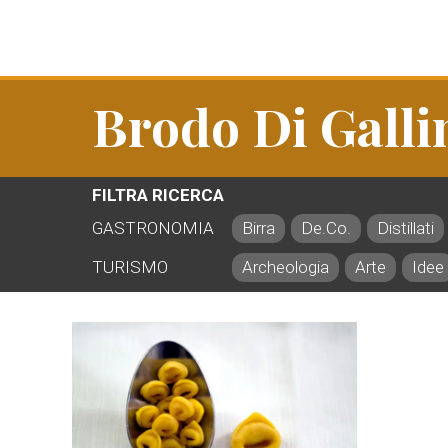
Brodo Di Galli
FILTRA RICERCA
GASTRONOMIA
Birra
De.Co.
Distillati
TURISMO
Archeologia
Arte
Idee