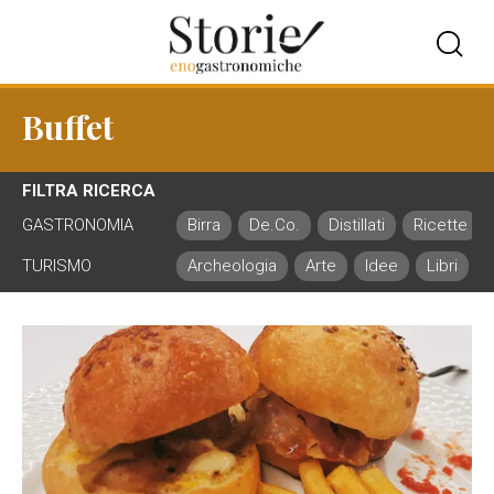
Buffet
FILTRA RICERCA
GASTRONOMIA
Birra
De.Co.
Distillati
Ricette
TURISMO
Archeologia
Arte
Idee
Libri