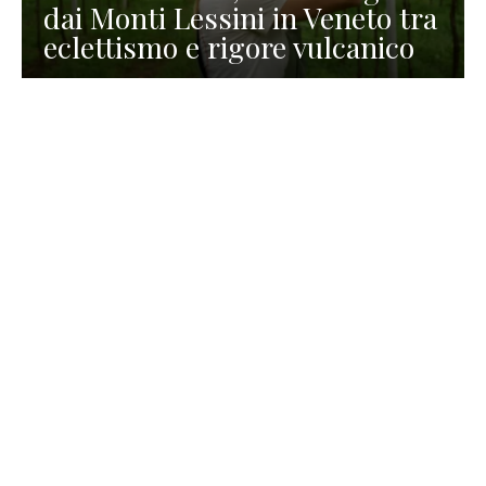
dai Monti Lessini in Veneto tra
eclettismo e rigore vulcanico
TURISMO
La redazione
30 Luglio 2026
La Spiaggetta di Scanno in
Abruzzo, immersa nella
natura di un lago meraviglioso