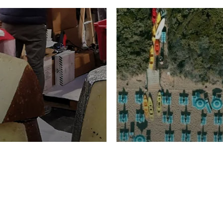
TURISMO
Domenico Liggeri
20 
2026
NOMIA
La spiaggia d
ione
23 Luglio 2026
otti di
Garden Tosca