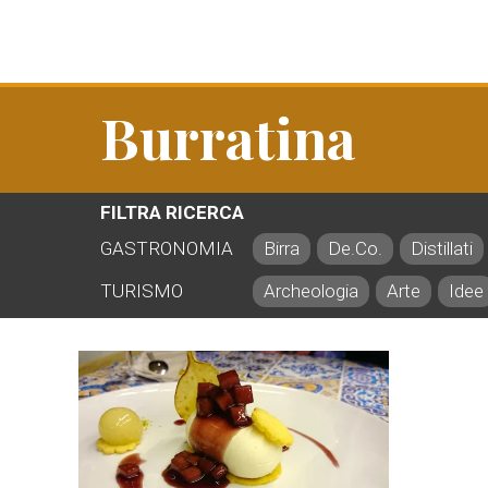
Burratina
FILTRA RICERCA
GASTRONOMIA
Birra
De.Co.
Distillati
TURISMO
Archeologia
Arte
Idee