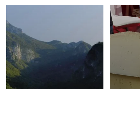
VINO
GASTRO
Domenico Liggeri
24 Luglio
2026
La redaz
I vini del Monte
I prod