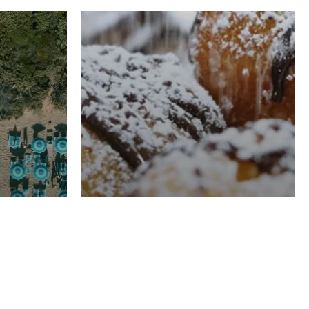
RISTORAZIONE
Luglio
Domenico Liggeri
21 Luglio
2026
el
Pasticceria La
na
Fenice a Porto San