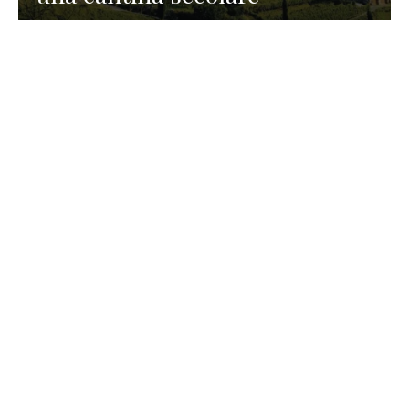
GASTRONOMIA
La redazione
23 Luglio 2026
I prodotti di Formaggi Picciau,
caseificio nei dintorni di
Cagliari in Sardegna