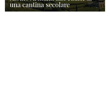
una cantina secolare
GASTRONOMIA
La redazione
23 Luglio 2026
I prodotti di Formaggi Picciau,
caseificio nei dintorni di
Cagliari in Sardegna