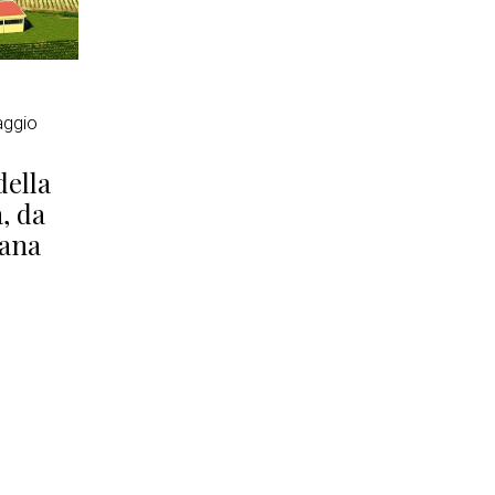
ggio
della
, da
iana