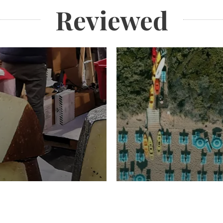
Reviewed
TURISMO
Domenico Liggeri
20 