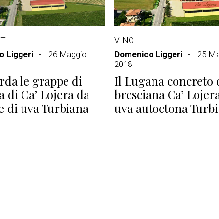
TI
VINO
 Liggeri
26 Maggio
Domenico Liggeri
25 Ma
2018
rda le grappe di
Il Lugana concreto 
 di Ca’ Lojera da
bresciana Ca’ Lojera
e di uva Turbiana
uva autoctona Turb