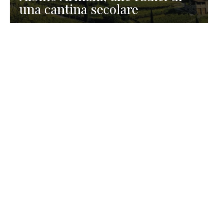
una cantina secolare
GASTRONOMIA
La redazione
23 Luglio 2026
I prodotti di Formaggi Picciau,
caseificio nei dintorni di
Cagliari in Sardegna