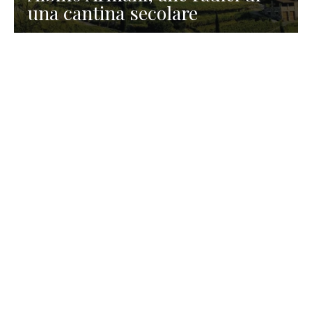
una cantina secolare
GASTRONOMIA
La redazione
23 Luglio 2026
I prodotti di Formaggi Picciau,
caseificio nei dintorni di
Cagliari in Sardegna