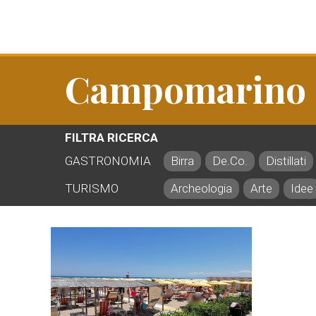
Campomarino
FILTRA RICERCA
GASTRONOMIA
Birra
De.Co.
Distillati
TURISMO
Archeologia
Arte
Idee