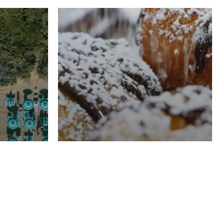
RISTORAZIONE
Luglio
Domenico Liggeri
21 Luglio
2026
el
Pasticceria La
na
Fenice a Porto San