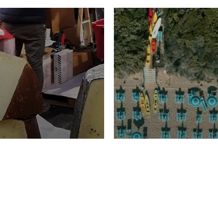
TURISMO
Domenico Liggeri
20 
2026
NOMIA
La spiaggia d
ione
23 Luglio 2026
otti di
Garden Tosca