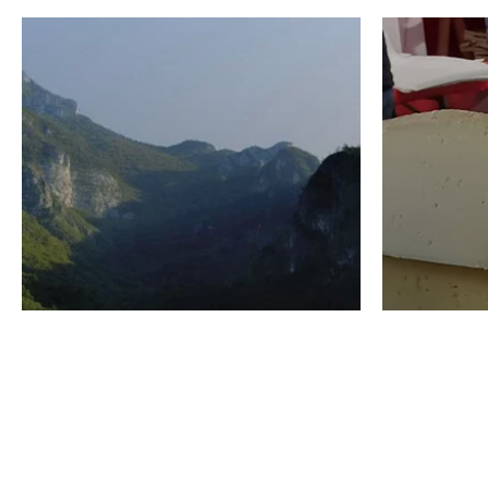
VINO
GASTRO
Domenico Liggeri
24 Luglio
2026
La redaz
I vini del Monte
I prod