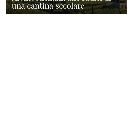
una cantina secolare
GASTRONOMIA
La redazione
23 Luglio 2026
I prodotti di Formaggi Picciau,
caseificio nei dintorni di
Cagliari in Sardegna