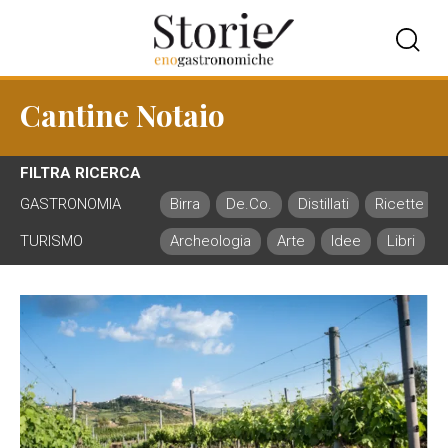
Cantine Notaio
FILTRA RICERCA
GASTRONOMIA
Birra
De.Co.
Distillati
Ricette
TURISMO
Archeologia
Arte
Idee
Libri