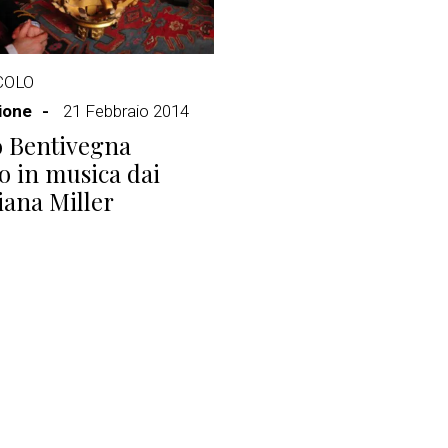
COLO
ione
21 Febbraio 2014
o Bentivegna
to in musica dai
iana Miller