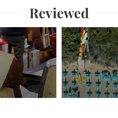
Reviewed
TURISMO
Domenico Liggeri
20 