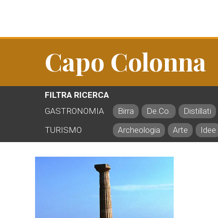
Capo Colonna
FILTRA RICERCA
GASTRONOMIA
Birra
De.Co.
Distillati
TURISMO
Archeologia
Arte
Idee