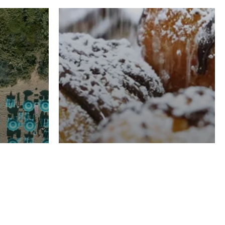
RISTORAZIONE
Luglio
Domenico Liggeri
21 Luglio
2026
el
Pasticceria La
na
Fenice a Porto San