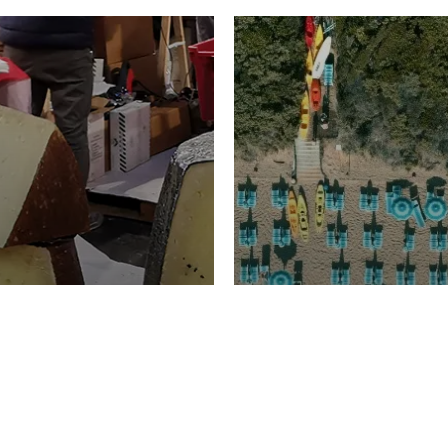
TURISMO
Domenico Liggeri
20 
2026
NOMIA
La spiaggia d
ione
23 Luglio 2026
otti di
Garden Tosca