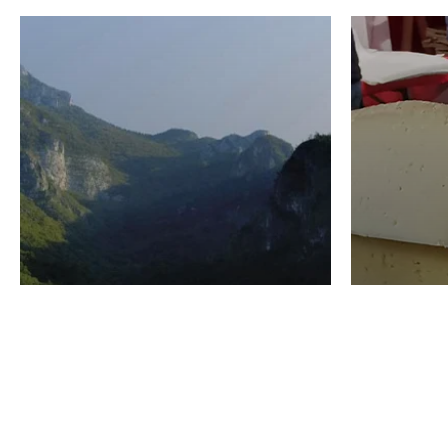
VINO
GASTRO
Domenico Liggeri
24 Luglio
2026
La redaz
I vini del Monte
I prod