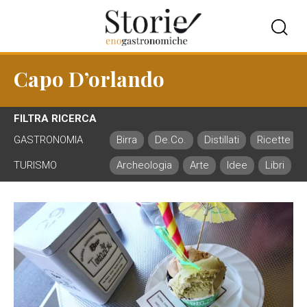
Capo D’orlando
FILTRA RICERCA
GASTRONOMIA
Birra
De.Co.
Distillati
Ricette
TURISMO
Archeologia
Arte
Idee
Libri