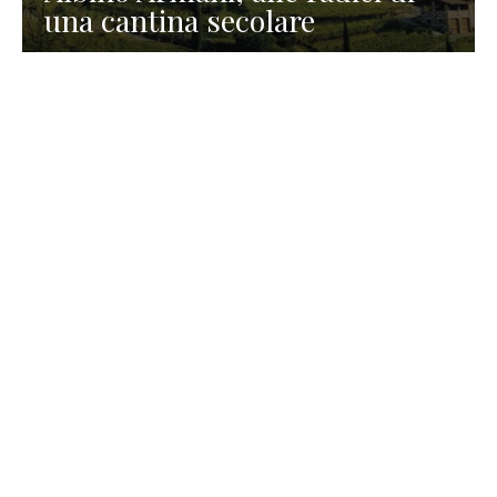
una cantina secolare
GASTRONOMIA
La redazione
23 Luglio 2026
I prodotti di Formaggi Picciau,
caseificio nei dintorni di
Cagliari in Sardegna