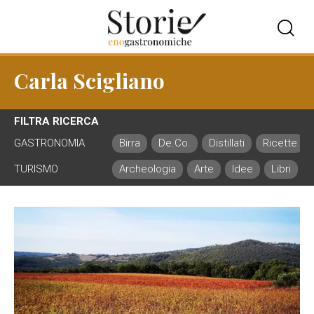
Carla Scigliano
FILTRA RICERCA
GASTRONOMIA
Birra
De.Co.
Distillati
Ricette
TURISMO
Archeologia
Arte
Idee
Libri