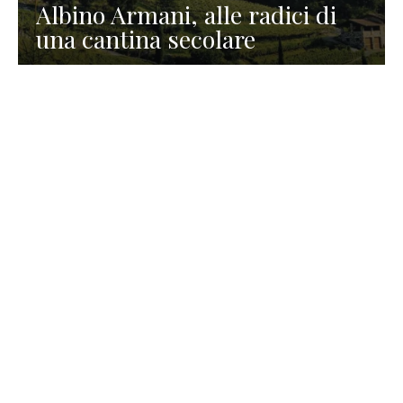
Albino Armani, alle radici di
una cantina secolare
GASTRONOMIA
La redazione
23 Luglio 2026
I prodotti di Formaggi Picciau,
caseificio nei dintorni di
Cagliari in Sardegna