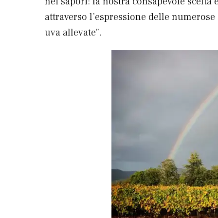
nei sapori: la nostra consapevole scelta è 
attraverso l’espressione delle numerose 
uva allevate”.