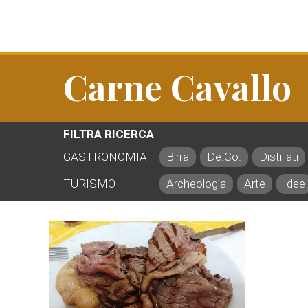
Carne Cavallo
FILTRA RICERCA
GASTRONOMIA
Birra
De.Co.
Distillati
TURISMO
Archeologia
Arte
Idee