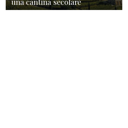
una cantina secolare
GASTRONOMIA
La redazione
23 Luglio 2026
I prodotti di Formaggi Picciau,
caseificio nei dintorni di
Cagliari in Sardegna