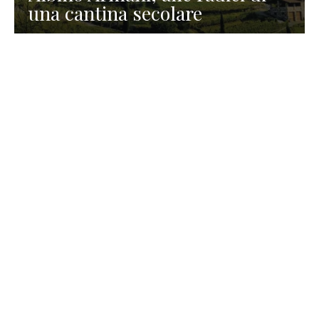
una cantina secolare
GASTRONOMIA
La redazione
23 Luglio 2026
I prodotti di Formaggi Picciau,
caseificio nei dintorni di
Cagliari in Sardegna