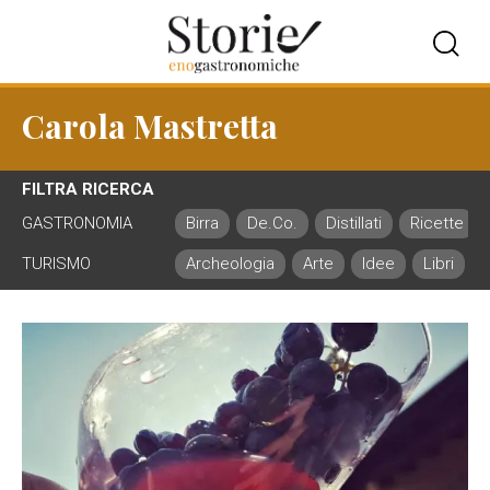
Carola Mastretta
FILTRA RICERCA
GASTRONOMIA
Birra
De.Co.
Distillati
Ricette
TURISMO
Archeologia
Arte
Idee
Libri