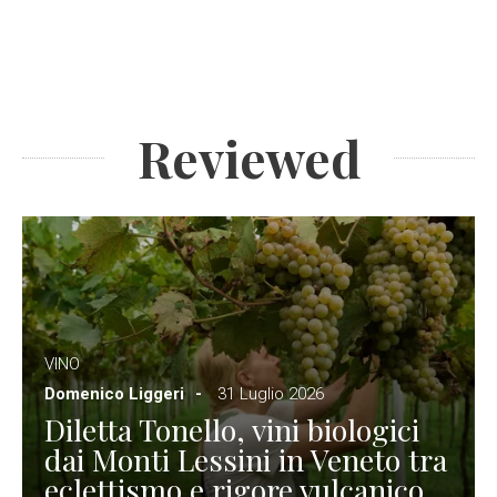
Reviewed
VINO
Domenico Liggeri
31 Luglio 2026
Diletta Tonello, vini biologici
dai Monti Lessini in Veneto tra
eclettismo e rigore vulcanico