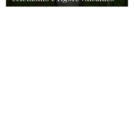
TURISMO
La redazione
30 Luglio 2026
La Spiaggetta di Scanno in
Abruzzo, immersa nella
natura di un lago meraviglioso