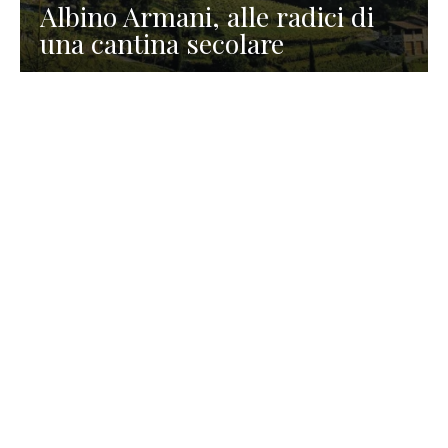
Albino Armani, alle radici di
una cantina secolare
GASTRONOMIA
La redazione
23 Luglio 2026
I prodotti di Formaggi Picciau,
caseificio nei dintorni di
Cagliari in Sardegna