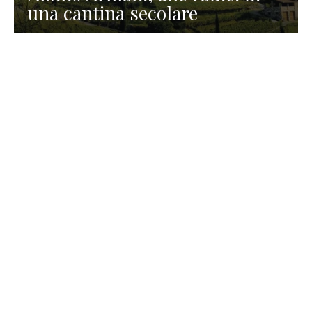
una cantina secolare
GASTRONOMIA
La redazione
23 Luglio 2026
I prodotti di Formaggi Picciau,
caseificio nei dintorni di
Cagliari in Sardegna