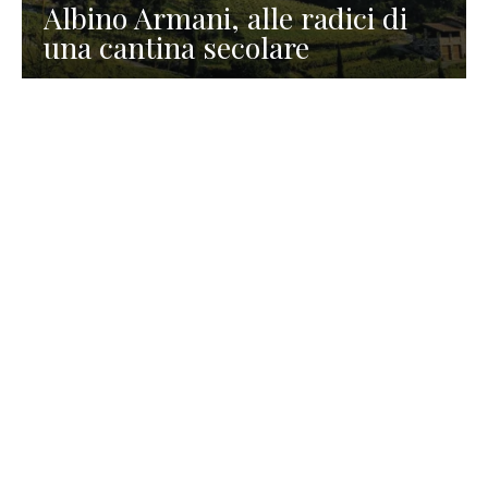
Albino Armani, alle radici di
una cantina secolare
GASTRONOMIA
La redazione
23 Luglio 2026
I prodotti di Formaggi Picciau,
caseificio nei dintorni di
Cagliari in Sardegna