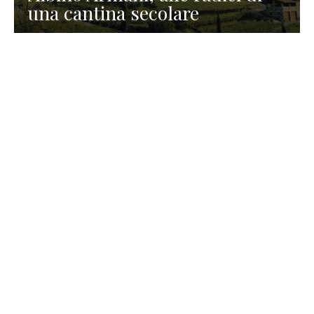
una cantina secolare
GASTRONOMIA
La redazione
23 Luglio 2026
I prodotti di Formaggi Picciau,
caseificio nei dintorni di
Cagliari in Sardegna