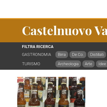
Castelnuovo Va
FILTRA RICERCA
GASTRONOMIA
Birra
De.Co.
Distillati
TURISMO
Archeologia
Arte
Idee