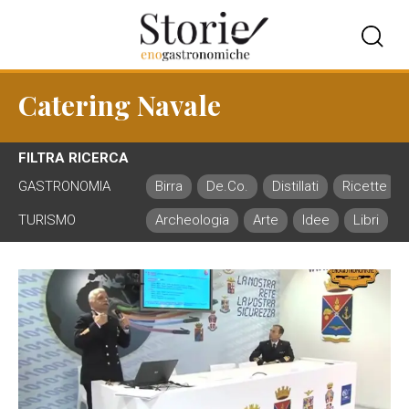
Catering Navale
FILTRA RICERCA
GASTRONOMIA
Birra
De.Co.
Distillati
Ricette
TURISMO
Archeologia
Arte
Idee
Libri