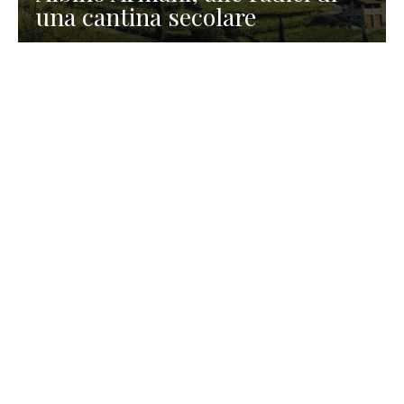
una cantina secolare
GASTRONOMIA
La redazione
23 Luglio 2026
I prodotti di Formaggi Picciau,
caseificio nei dintorni di
Cagliari in Sardegna