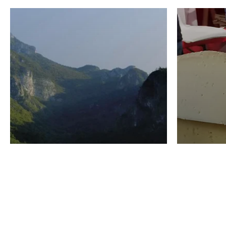
VINO
GASTRO
Domenico Liggeri
24 Luglio
2026
La redaz
I vini del Monte
I prod