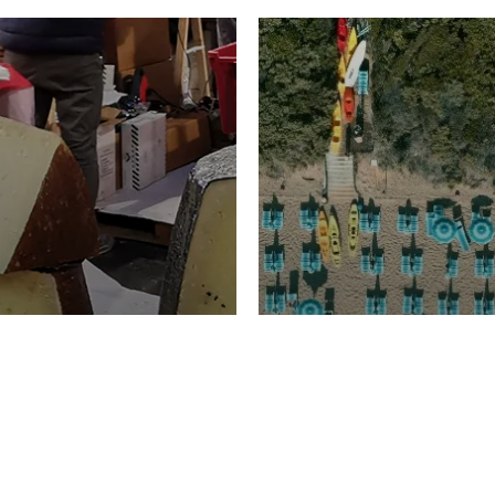
TURISMO
Domenico Liggeri
20 
2026
NOMIA
La spiaggia d
ione
23 Luglio 2026
otti di
Garden Tosca