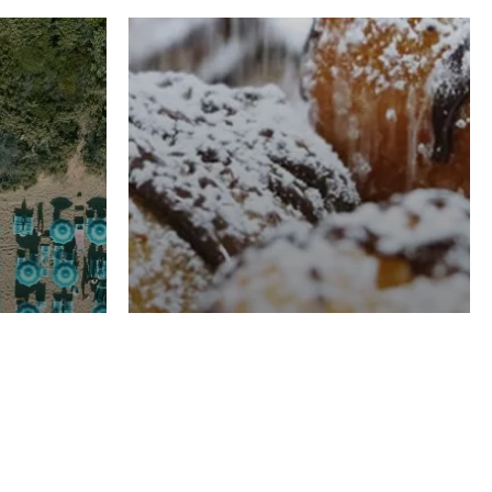
RISTORAZIONE
Luglio
Domenico Liggeri
21 Luglio
2026
el
Pasticceria La
na
Fenice a Porto San