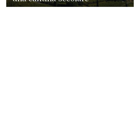
GASTRONOMIA
La redazione
23 Luglio 2026
I prodotti di Formaggi Picciau,
caseificio nei dintorni di
Cagliari in Sardegna