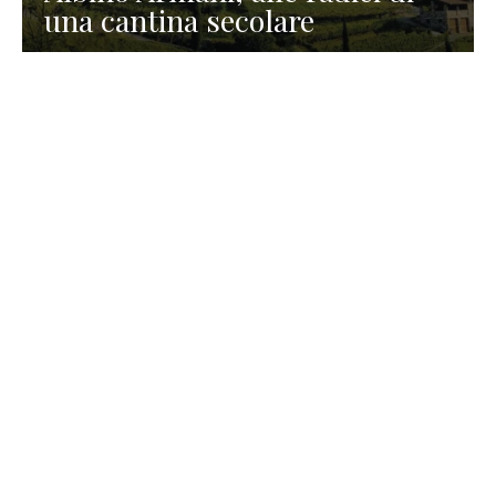
una cantina secolare
GASTRONOMIA
La redazione
23 Luglio 2026
I prodotti di Formaggi Picciau,
caseificio nei dintorni di
Cagliari in Sardegna