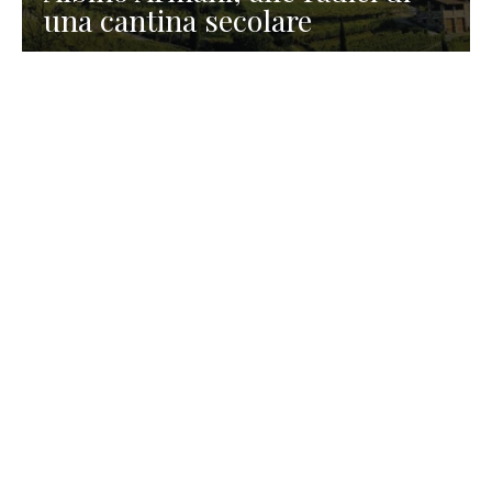
una cantina secolare
GASTRONOMIA
La redazione
23 Luglio 2026
I prodotti di Formaggi Picciau,
caseificio nei dintorni di
Cagliari in Sardegna