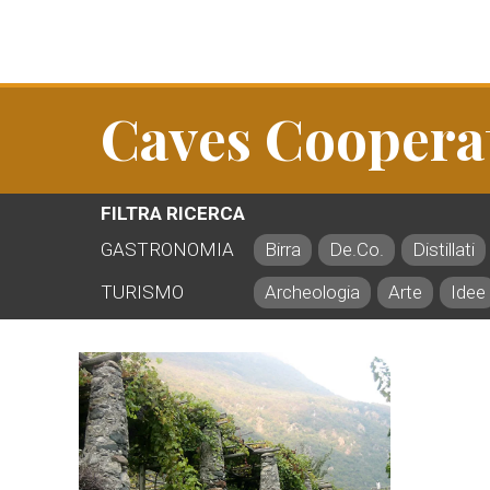
Caves Coopera
FILTRA RICERCA
GASTRONOMIA
Birra
De.Co.
Distillati
TURISMO
Archeologia
Arte
Idee