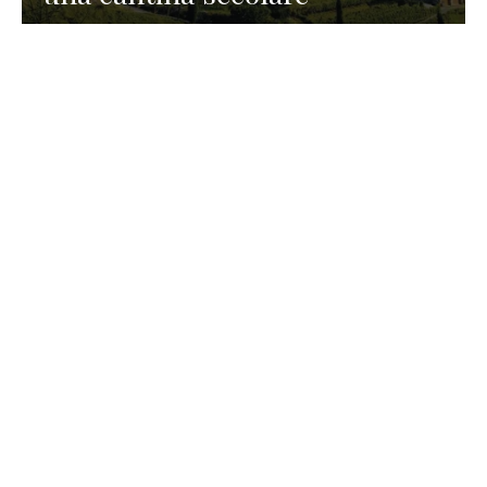
GASTRONOMIA
La redazione
23 Luglio 2026
I prodotti di Formaggi Picciau,
caseificio nei dintorni di
Cagliari in Sardegna