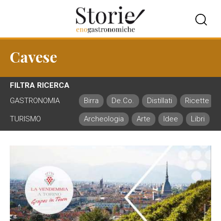
Cavese
FILTRA RICERCA
GASTRONOMIA
Birra
De.Co.
Distillati
Ricette
TURISMO
Archeologia
Arte
Idee
Libri