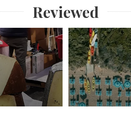
Reviewed
TURISMO
Domenico Liggeri
20 