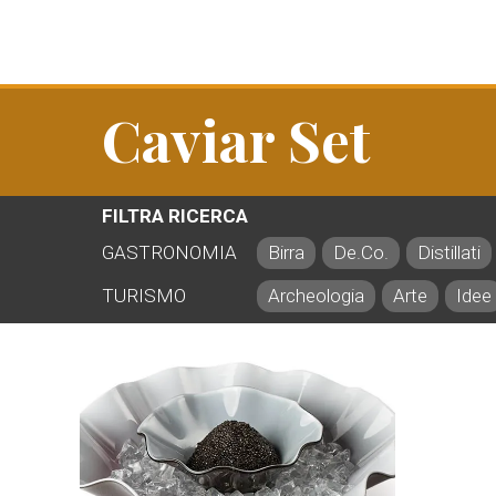
Caviar Set
FILTRA RICERCA
GASTRONOMIA
Birra
De.Co.
Distillati
TURISMO
Archeologia
Arte
Idee