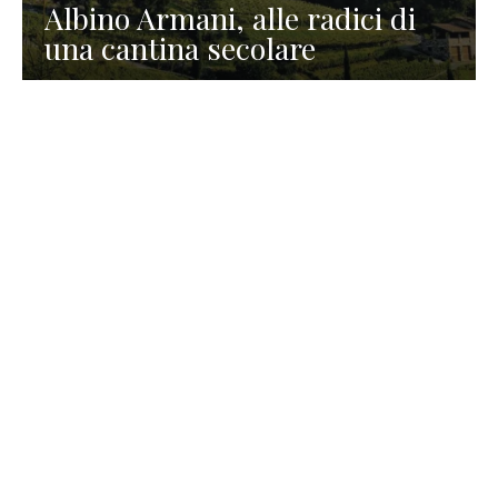
Albino Armani, alle radici di
una cantina secolare
GASTRONOMIA
La redazione
23 Luglio 2026
I prodotti di Formaggi Picciau,
caseificio nei dintorni di
Cagliari in Sardegna