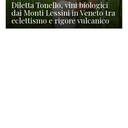
Diletta Tonello, vini biologici
dai Monti Lessini in Veneto tra
eclettismo e rigore vulcanico
TURISMO
La redazione
30 Luglio 2026
La Spiaggetta di Scanno in
Abruzzo, immersa nella
natura di un lago meraviglioso