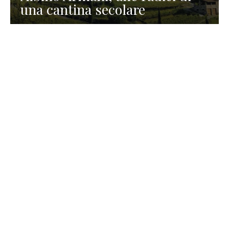
una cantina secolare
GASTRONOMIA
La redazione
23 Luglio 2026
I prodotti di Formaggi Picciau,
caseificio nei dintorni di
Cagliari in Sardegna