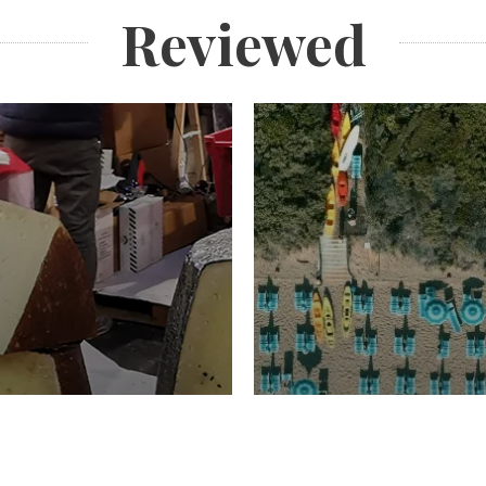
Reviewed
TURISMO
Domenico Liggeri
20 