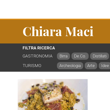
Chiara Maci
FILTRA RICERCA
GASTRONOMIA
Birra
De.Co.
Distillati
TURISMO
Archeologia
Arte
Idee