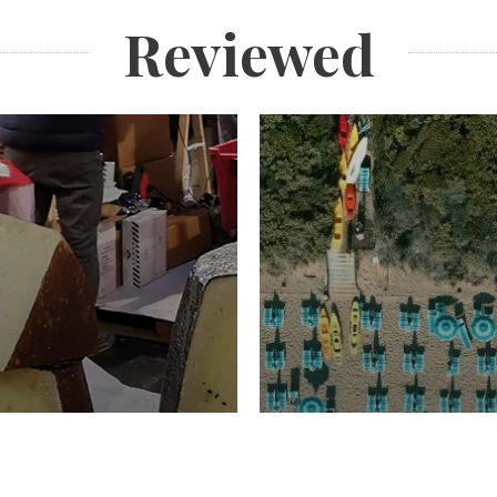
Reviewed
TURISMO
Domenico Liggeri
20 