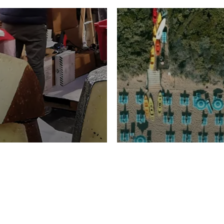
TURISMO
Domenico Liggeri
20 
2026
NOMIA
La spiaggia d
ione
23 Luglio 2026
otti di
Garden Tosca