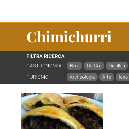
Chimichurri
FILTRA RICERCA
GASTRONOMIA
Birra
De.Co.
Distillati
TURISMO
Archeologia
Arte
Idee