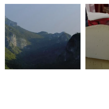
VINO
GASTRO
Domenico Liggeri
24 Luglio
2026
La redaz
I vini del Monte
I prod