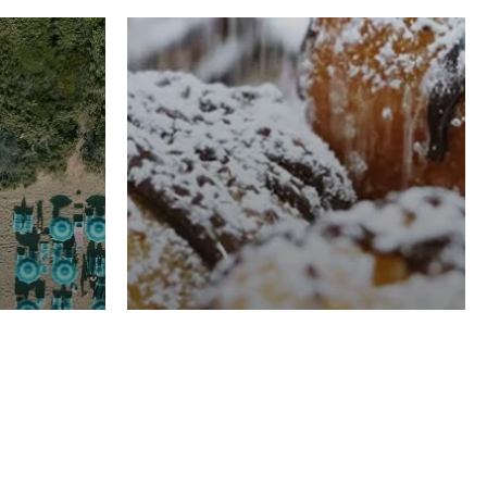
RISTORAZIONE
Luglio
Domenico Liggeri
21 Luglio
2026
el
Pasticceria La
na
Fenice a Porto San