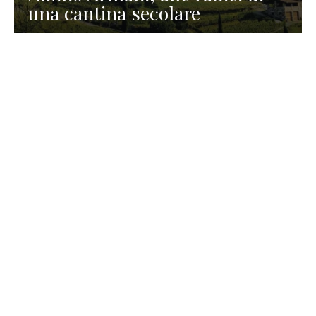
una cantina secolare
GASTRONOMIA
La redazione
23 Luglio 2026
I prodotti di Formaggi Picciau,
caseificio nei dintorni di
Cagliari in Sardegna