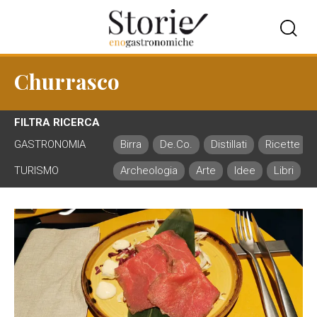
Churrasco
FILTRA RICERCA
GASTRONOMIA
Birra
De.Co.
Distillati
Ricette
TURISMO
Archeologia
Arte
Idee
Libri