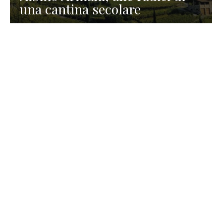
una cantina secolare
GASTRONOMIA
La redazione
23 Luglio 2026
I prodotti di Formaggi Picciau,
caseificio nei dintorni di
Cagliari in Sardegna