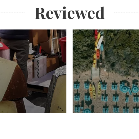
Reviewed
TURISMO
Domenico Liggeri
20 