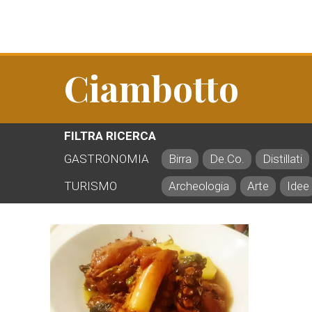
Ciambotto
FILTRA RICERCA
GASTRONOMIA
Birra
De.Co.
Distillati
TURISMO
Archeologia
Arte
Idee