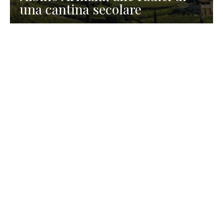
una cantina secolare
GASTRONOMIA
La redazione
23 Luglio 2026
I prodotti di Formaggi Picciau,
caseificio nei dintorni di
Cagliari in Sardegna