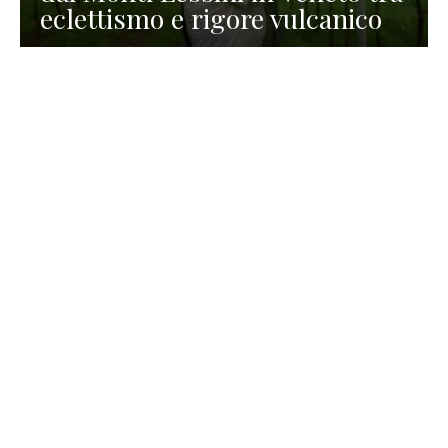
eclettismo e rigore vulcanico
TURISMO
La redazione
30 Luglio 2026
La Spiaggetta di Scanno in
Abruzzo, immersa nella
natura di un lago meraviglioso