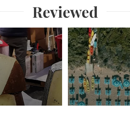
Reviewed
TURISMO
Domenico Liggeri
20 