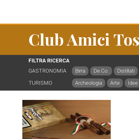
Club Amici To
FILTRA RICERCA
GASTRONOMIA
Birra
De.Co.
Distillati
TURISMO
Archeologia
Arte
Idee